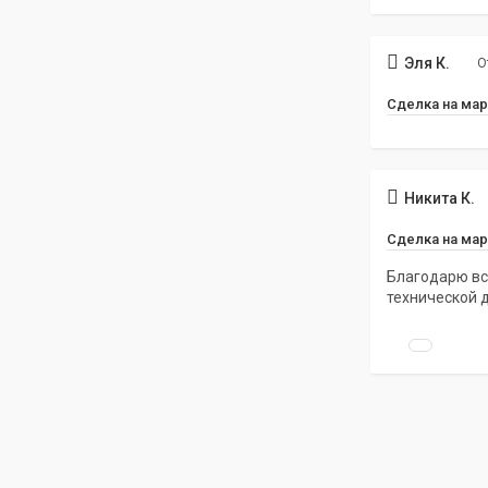
Эля К.
О
Сделка на мар
Никита К.
Сделка на мар
Благодарю вс
технической 