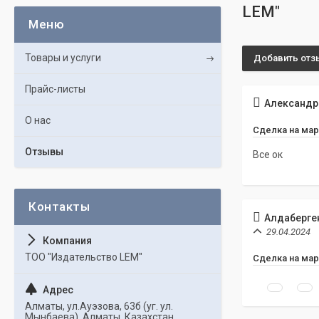
LEM"
Товары и услуги
Добавить отз
Прайс-листы
Александр
О нас
Сделка на мар
Отзывы
Все ок
Алдаберген
29.04.2024
ТОО "Издательство LEM"
Сделка на мар
Алматы, ул.Ауэзова, 63б (уг. ул.
Мынбаева), Алматы, Казахстан