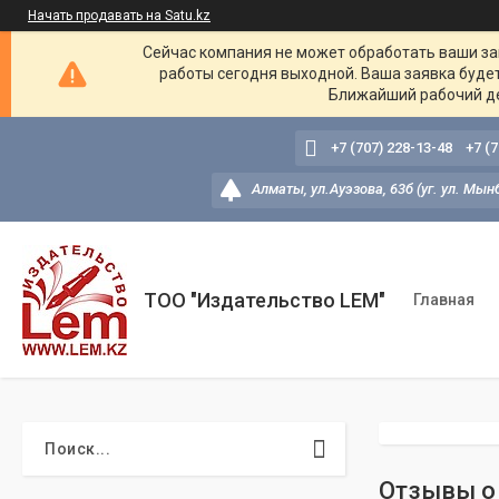
Начать продавать на Satu.kz
Сейчас компания не может обработать ваши зак
работы сегодня выходной. Ваша заявка буде
Ближайший рабочий де
+7 (707) 228-13-48
+7 (
Алматы, ул.Ауэзова, 63б (уг. ул. Мын
ТОО "Издательство LEM"
Главная
Отзывы о