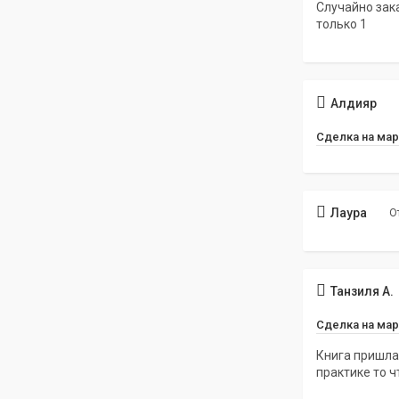
Случайно зак
только 1
Алдияр
Сделка на мар
Лаура
О
Танзиля А.
Сделка на мар
Книга пришла
практике то ч