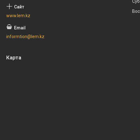
Суб
Вос
www.lem.kz
informtion@lem.kz
Карта