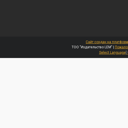
Сайт создан на платформ
ТОО "Издательство LEM" |
Пожалов
Select Language