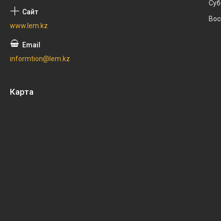
Суб
Вос
www.lem.kz
informtion@lem.kz
Карта