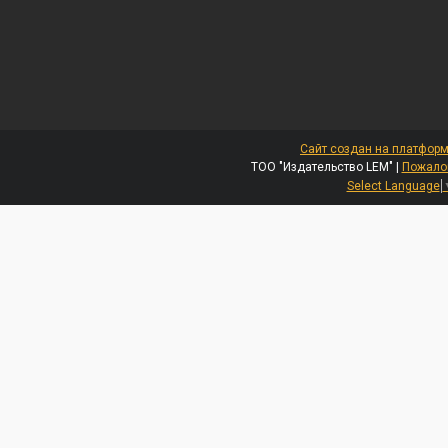
Сайт создан на платформ
ТОО "Издательство LEM" |
Пожалов
Select Language