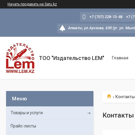
Начать продавать на Satu.kz
+7 (707) 228-13-48
+7 (
Алматы, ул.Ауэзова, 63б (уг. ул. Мын
ТОО "Издательство LEM"
Главная
Контакты
Товары и услуги
Контакты
Прайс-листы