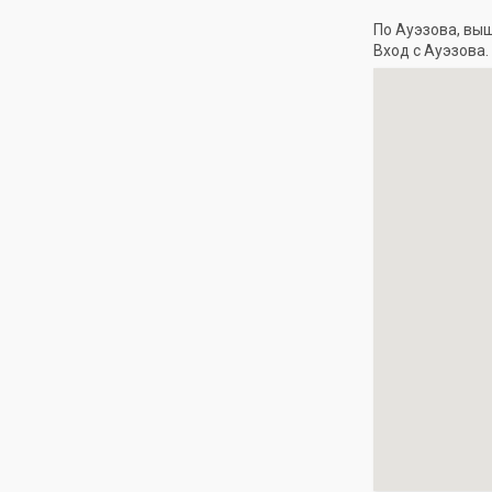
По Ауэзова, выш
Вход с Ауэзова.