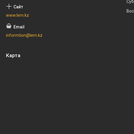
Суб
Вос
www.lem.kz
informtion@lem.kz
Карта