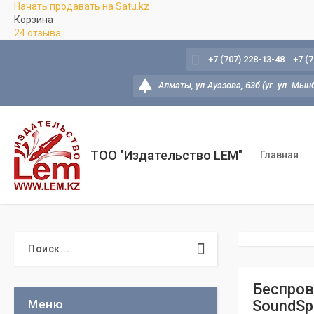
Начать продавать на Satu.kz
Корзина
24 отзыва
+7 (707) 228-13-48
+7 (
Алматы, ул.Ауэзова, 63б (уг. ул. Мын
ТОО "Издательство LEM"
Главная
Беспров
SoundSpo