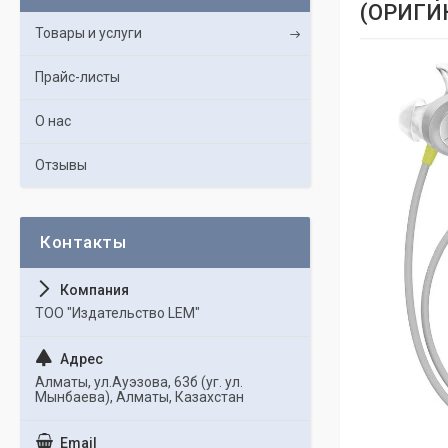
(ОРИГИ
Товары и услуги
Прайс-листы
О нас
Отзывы
ТОО "Издательство LEM"
Алматы, ул.Ауэзова, 63б (уг. ул.
Мынбаева), Алматы, Казахстан