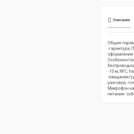
Описание
Общие парам
-гарнитура, 
оформления -
Особенности 
беспроводно
-10 м, NFC, 
:ожидание/у
разговор, го
Микрофон на
питания- соб