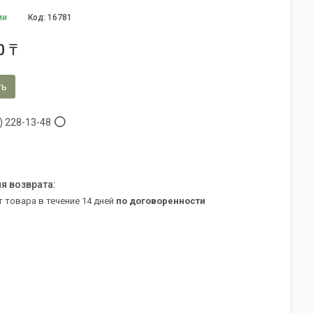
ии
Код:
16781
0 ₸
ть
) 228-13-48
т товара в течение 14 дней
по договоренности