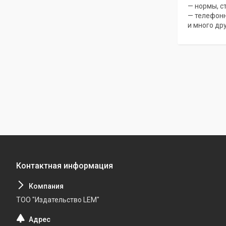
— нормы, с
— телефонн
и много др
ТОО "Издательство LEM"