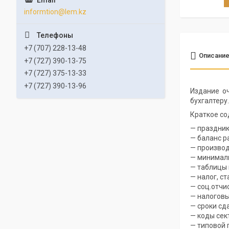
informtion@lem.kz
+7 (707) 228-13-48
Описани
+7 (727) 390-13-75
+7 (727) 375-13-33
+7 (727) 390-13-96
Издание оч
бухгалтеру.
Крат
— праздник
— баланс р
— производ
— минимал
— таблицы 
— налог, ст
— соц.отчи
— налоговы
— сроки сд
— коды сек
— типовой 