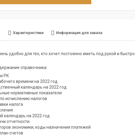
е
Характеристики
Информация для заказа
ень удобно для тех, кто хочет постоянно иметь под рукой и быс
кое содержание справочник
и РК
абочего времени на 2022 год
ственный календарь на 2022 год
ьные нормативные показатели
по исчислению налогов
авки налога
сления
й календарь на 2022 год
ачи отчетности
торов экономики, коды назначения платежей
план счетов