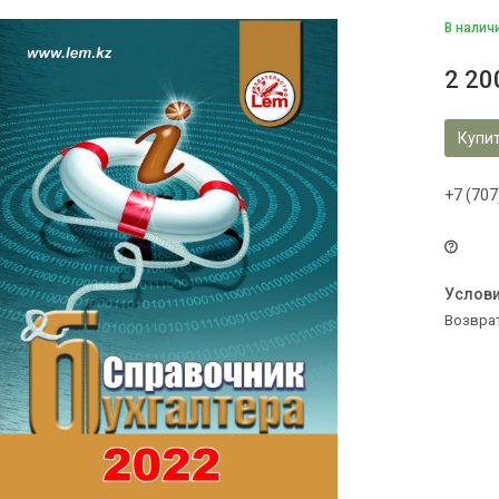
В налич
2 20
Купи
+7 (707
возвра