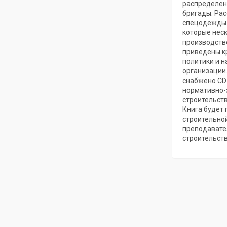
распределен
бригады. Ра
спецодежды и
которые нес
производстве
приведены к
политики и н
организации.
снабжено CD
нормативно-
строительств
Книга будет 
строительной
преподавате
строительств