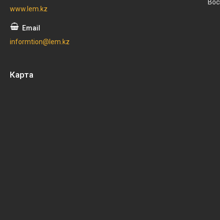
Вос
www.lem.kz
informtion@lem.kz
Карта