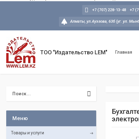
+7 (707) 228-13-48
+7 (
Алматы, ул.Ауэзова, 63б (уг. ул. Мын
ТОО "Издательство LEM"
Главная
Бухгалт
электро
Товары и услуги