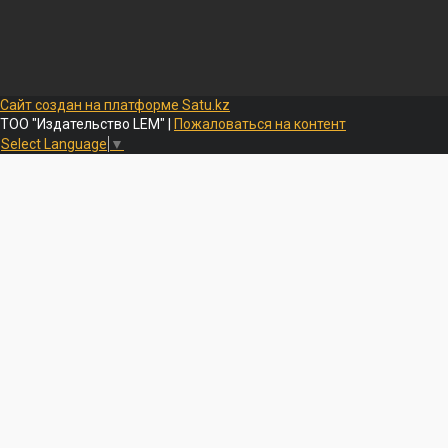
Сайт создан на платформе Satu.kz
ТОО "Издательство LEM" |
Пожаловаться на контент
Select Language
▼