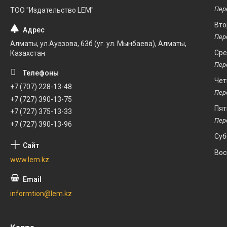
ТОО "Издательство LEM"
Вто
Алматы, ул.Ауэзова, 63б (уг. ул. Мынбаева), Алматы,
Ср
Казахстан
Чет
+7 (707) 228-13-48
+7 (727) 390-13-75
Пят
+7 (727) 375-13-33
+7 (727) 390-13-96
Суб
Вос
www.lem.kz
informtion@lem.kz