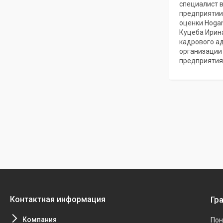
специалист в
предприятии
оценки Hogan
Куцеба Ирин
кадрового а
организации
предприятиях
Гр
Пон