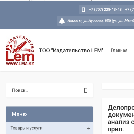
+7 (707) 228-13-48
+7 (
Алматы, ул.Ауэзова, 63б (уг. ул. Мын
ТОО "Издательство LEM"
Главная
Делопро
докумен
анализ 
прил.
Товары и услуги