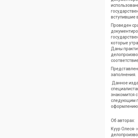
использован
государстве
вступившие в
Проведен ср
документиро
государстве
которые утра
Даны практи
делопроизво
соответствие
Представлен
заполнения.
Данное изда
специалистам
знакомится с
следующим п
оформлению 
Об авторах:
Куур Олеся-
делопроизво