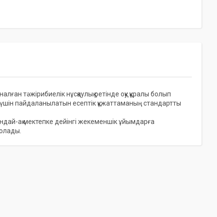
лған тәжірибиелік нұсқаулық ретінде оқу құралы болып
у үшін пайдаланылатын есептік құжаттаманың стандартты
ндай-ақ мектепке дейінгі жекеменшік ұйымдарға
болады.