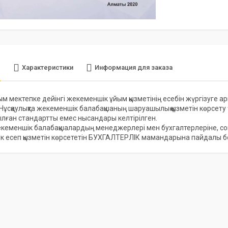
е
Характеристики
Информация для заказа
 мектепке дейінгі жекеменшік ұйым қызметінің есебін жүргізуге арна
Нұсқаулықта жекеменшік балабақшаның шаруашылық қызметін көрсет
лған стандартты емес нысандары келтірілген.
жекеменшік балабақшалардың менеджерлері мен бухгалтерлеріне, со
ік есеп қызметін көрсететін БУХГАЛТЕРЛІК мамандарына пайдалы 