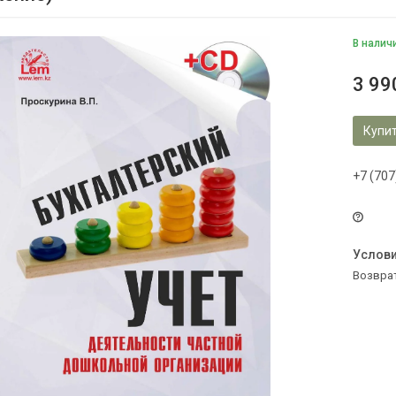
В налич
3 99
Купи
+7 (707
возвра