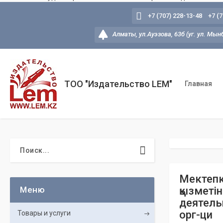
+7 (707) 228-13-48
+7 (
Алматы, ул.Ауэзова, 63б (уг. ул. Мын
ТОО "Издательство LEM"
Главная
Мектепк
қызметін
деятель
орг-ци
Товары и услуги