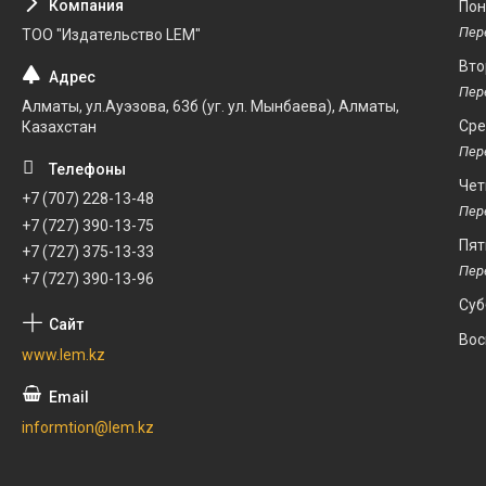
Пон
ТОО "Издательство LEM"
Вто
Алматы, ул.Ауэзова, 63б (уг. ул. Мынбаева), Алматы,
Ср
Казахстан
Чет
+7 (707) 228-13-48
+7 (727) 390-13-75
Пят
+7 (727) 375-13-33
+7 (727) 390-13-96
Суб
Вос
www.lem.kz
informtion@lem.kz