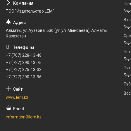
Пон
ТОО "Издательство LEM"
Вто
Алматы, ул.Ауэзова, 63б (уг. ул. Мынбаева), Алматы,
Ср
Казахстан
Чет
+7 (707) 228-13-48
+7 (727) 390-13-75
Пят
+7 (727) 375-13-33
+7 (727) 390-13-96
Суб
Вос
www.lem.kz
informtion@lem.kz