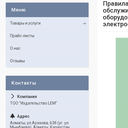
Правила
обслужи
оборудо
электрос
Товары и услуги
Прайс-листы
О нас
Отзывы
ТОО "Издательство LEM"
Алматы, ул.Ауэзова, 63б (уг. ул.
Мынбаева), Алматы, Казахстан