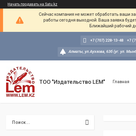
Начать продавать на Satu.kz
Сейчас компания не может обработать ваши зак
работы сегодня выходной. Ваша заявка буде
Ближайший рабочий де
+7 (707) 228-13-48
+7 (
Алматы, ул.Ауэзова, 63б (уг. ул. Мын
ТОО "Издательство LEM"
Главная