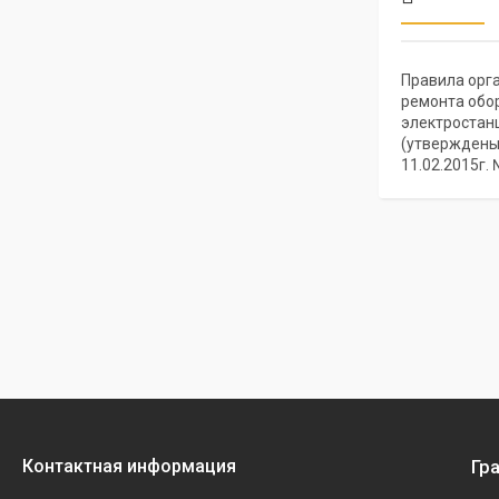
Правила орг
ремонта обо
электростанц
(утверждены
11.02.2015г.
Гр