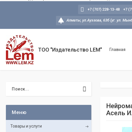
+7 (707) 228-13-48
+7 (
Алматы, ул.Ауэзова, 63б (уг. ул. Мын
ТОО "Издательство LEM"
Главная
Нейрома
Асель И
Товары и услуги