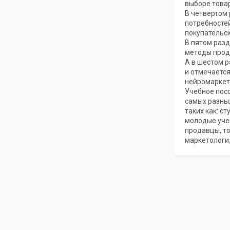
выборе това
В четвертом
потребносте
покупательс
В пятом раз
методы прода
А в шестом 
и отмечается
нейромаркет
Учебное пос
самых разны
таких как: с
молодые уче
продавцы, то
маркетологи