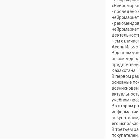
«Нейромарке
- проведено 
нейромаркет
- рекомендо
нейромаркет
деятельност
Чем отличае
Асель Ильяс 
В данном уч
рекомендова
предпочтений
Казахстана.
В первом ра
основные по
возникновен
актуальност
учебном проц
Во втором р
информации 
покупателем,
его использо
В третьем р
покупателей,