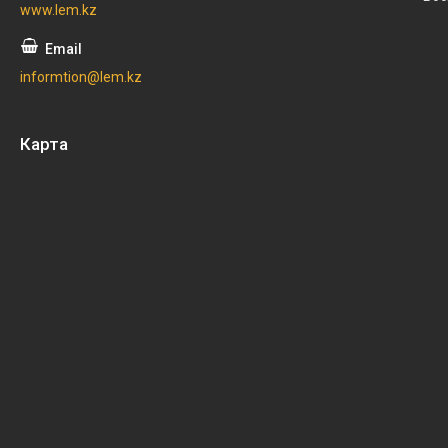
www.lem.kz
informtion@lem.kz
Карта