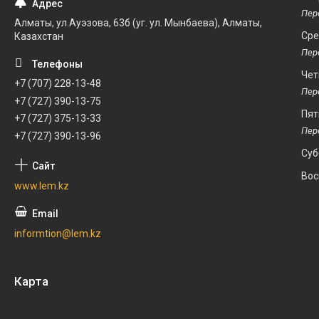
Алматы, ул.Ауэзова, 63б (уг. ул. Мынбаева), Алматы,
Ср
Казахстан
Чет
+7 (707) 228-13-48
+7 (727) 390-13-75
Пят
+7 (727) 375-13-33
+7 (727) 390-13-96
Суб
Вос
www.lem.kz
informtion@lem.kz
Карта