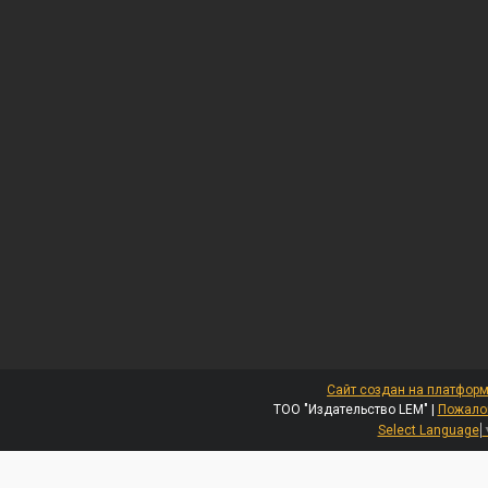
Сайт создан на платформ
ТОО "Издательство LEM" |
Пожалов
Select Language