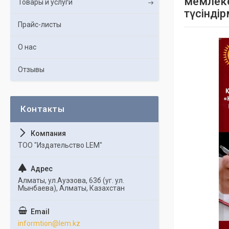
мемлеке
Товары и услуги
түсінді
Прайс-листы
О нас
Отзывы
ТОО "Издательство LEM"
Алматы, ул.Ауэзова, 63б (уг. ул.
Мынбаева), Алматы, Казахстан
informtion@lem.kz