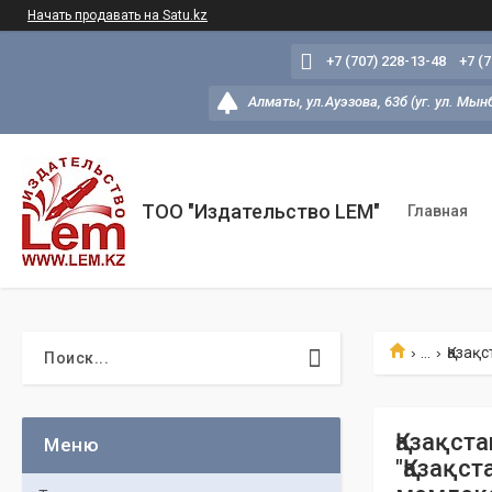
Начать продавать на Satu.kz
+7 (707) 228-13-48
+7 (
Алматы, ул.Ауэзова, 63б (уг. ул. Мын
ТОО "Издательство LEM"
Главная
...
Қазақст
"Қазақс