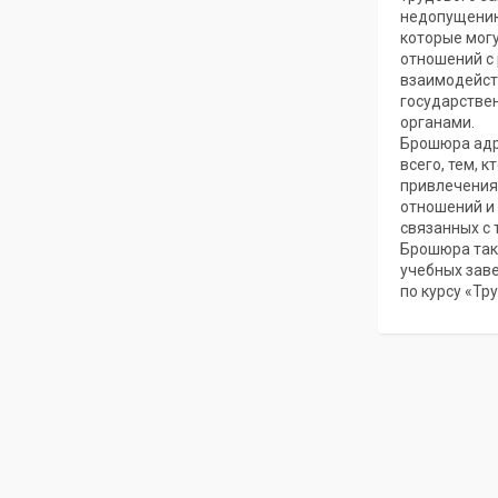
недопущению
которые мог
отношений с
взаимодейст
государстве
органами.
Брошюра адр
всего, тем, 
привлечения
отношений и
связанных с
Брошюра так
учебных зав
по курсу «Тр