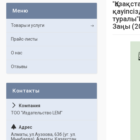
"Қазақс
қауiпсi
туралы"
Заңы (2
Товары и услуги
Прайс-листы
О нас
Отзывы
ТОО "Издательство LEM"
Алматы, ул.Ауэзова, 63б (уг. ул.
Мынбаева), Алматы, Казахстан