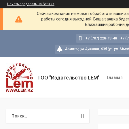
Начать продавать на Satu.kz
Сейчас компания не может обработать ваши зак
работы сегодня выходной. Ваша заявка буде
Ближайший рабочий де
+7 (707) 228-13-48
+7 (
Алматы, ул.Ауэзова, 63б (уг. ул. Мын
ТОО "Издательство LEM"
Главная