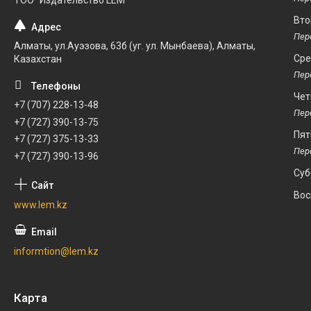
ТОО "Издательство LEM"
Вто
Алматы, ул.Ауэзова, 63б (уг. ул. Мынбаева), Алматы,
Ср
Казахстан
Чет
+7 (707) 228-13-48
+7 (727) 390-13-75
Пят
+7 (727) 375-13-33
+7 (727) 390-13-96
Суб
Вос
www.lem.kz
informtion@lem.kz
Карта