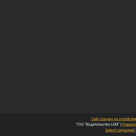
Сайт создан на платформ
ТОО "Издательство LEM" |
Пожалов
Select Language