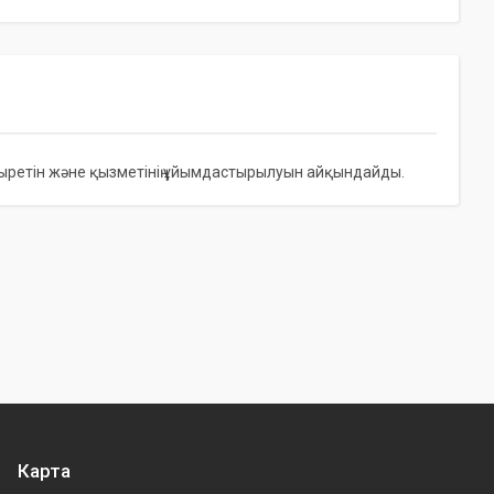
ұзыретін және қызметінің ұйымдастырылуын айқындайды.
Карта