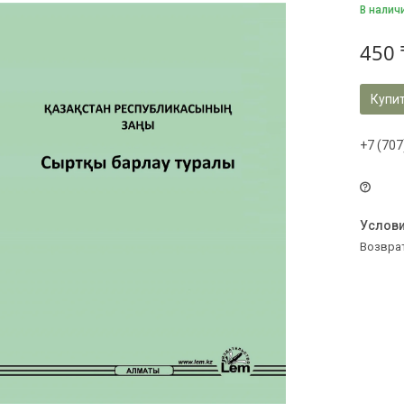
В налич
450 
Купи
+7 (707
возвра