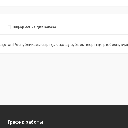
е
Информация для заказа
зақстан Республикасы сыртқы барлау субъектілерінің мәртебесін, қ
График работы