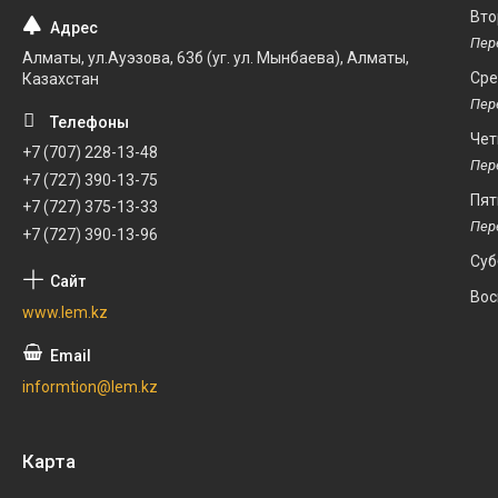
Вто
Алматы, ул.Ауэзова, 63б (уг. ул. Мынбаева), Алматы,
Ср
Казахстан
Чет
+7 (707) 228-13-48
+7 (727) 390-13-75
Пят
+7 (727) 375-13-33
+7 (727) 390-13-96
Суб
Вос
www.lem.kz
informtion@lem.kz
Карта