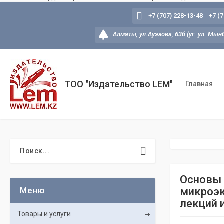
+7 (707) 228-13-48
+7 (
Алматы, ул.Ауэзова, 63б (уг. ул. Мын
ТОО "Издательство LEM"
Главная
Основы 
микроэк
лекций 
Товары и услуги