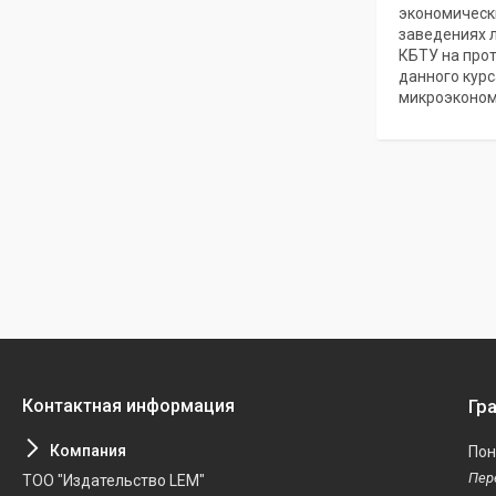
экономическ
заведениях л
КБТУ на прот
данного курс
микроэконом
Гр
Пон
ТОО "Издательство LEM"