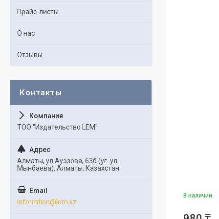
Прайс-листы
О нас
Отзывы
ТОО "Издательство LEM"
Алматы, ул.Ауэзова, 63б (уг. ул.
Мынбаева), Алматы, Казахстан
В наличии
informtion@lem.kz
980 ₸