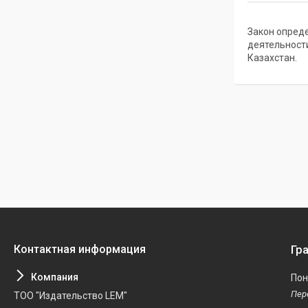
Закон опред
деятельност
Казахстан.
Гр
Пон
ТОО "Издательство LEM"