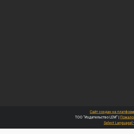
Сайт создан на платформ
ТОО "Издательство LEM" |
Пожалов
Select Language