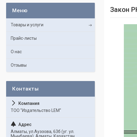
Закон Р
Товары и услуги
Прайс-листы
О нас
Отзывы
ТОО "Издательство LEM"
Алматы, ул.Ауэзова, 63б (уг. ул.
Мынбаева), Алматы, Казахстан