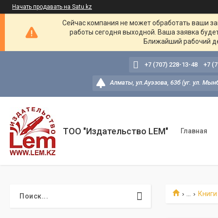
Начать продавать на Satu.kz
Сейчас компания не может обработать ваши зак
работы сегодня выходной. Ваша заявка буде
Ближайший рабочий де
+7 (707) 228-13-48
+7 (
Алматы, ул.Ауэзова, 63б (уг. ул. Мын
ТОО "Издательство LEM"
Главная
...
Книги