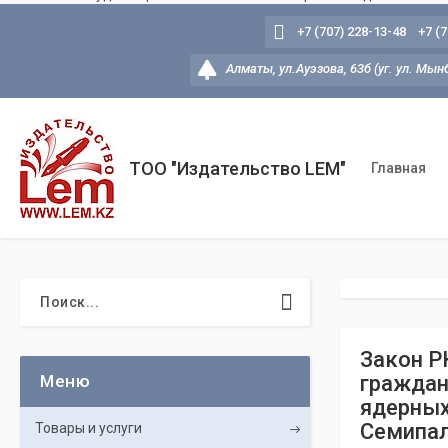
+7 (707) 228-13-48
+7 (
Алматы, ул.Ауэзова, 63б (уг. ул. Мын
ТОО "Издательство LEM"
Главная
Закон Р
граждан
ядерных
Семипал
Товары и услуги