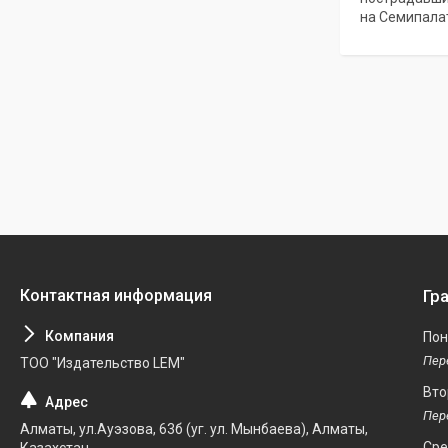
на Семипала
Гр
Пон
ТОО "Издательство LEM"
Вто
Алматы, ул.Ауэзова, 63б (уг. ул. Мынбаева), Алматы,
Ср