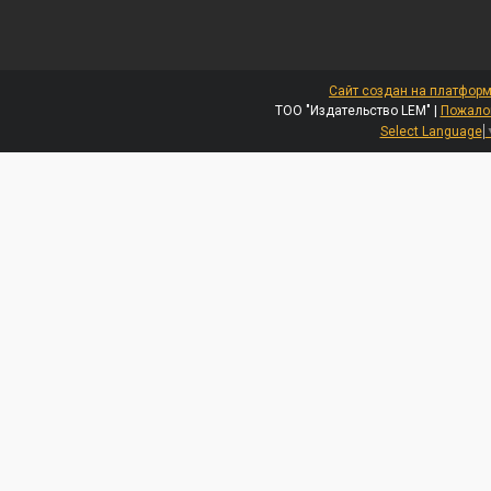
Сайт создан на платформ
ТОО "Издательство LEM" |
Пожалов
Select Language