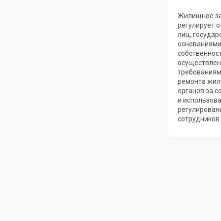
Жилищное за
регулирует 
лиц, государ
основаниями
собственност
осуществлен
требованиям
ремонта жил
органов за 
и использов
регулирован
сотрудников