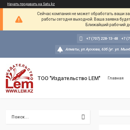
Начать продавать на Satu.kz
Сейчас компания не может обработать ваши зак
работы сегодня выходной. Ваша заявка буде
Ближайший рабочий де
+7 (707) 228-13-48
+7 (
Алматы, ул.Ауэзова, 63б (уг. ул. Мын
ТОО "Издательство LEM"
Главная