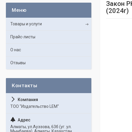
Закон Р
(2024г)
Товары и услуги
Прайс-листы
О нас
Отзывы
ТОО "Издательство LEM"
Алматы, ул.Ауэзова, 63б (уг. ул.
Мынбаева), Алматы, Казахстан