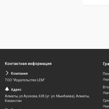
Гр
Пон
ТОО "Издательство LEM"
Вто
Алматы, ул.Ауэзова, 63б (уг. ул. Мынбаева), Алматы,
Ср
Казахстан