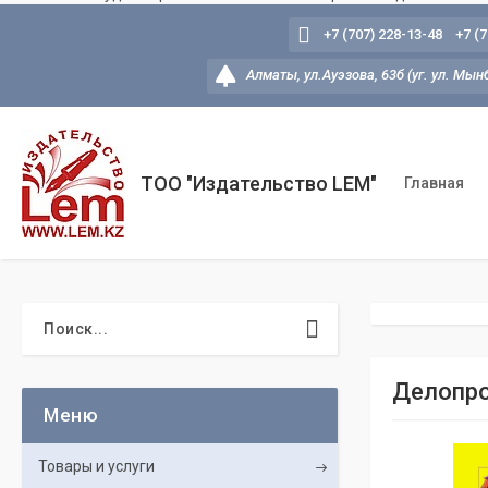
+7 (707) 228-13-48
+7 (
Алматы, ул.Ауэзова, 63б (уг. ул. Мын
ТОО "Издательство LEM"
Главная
Делопро
Товары и услуги