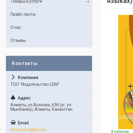
языках)
Товары и услуги
Прайс-листы
О нас
Отзывы
ТОО "Издательство LEM"
Алматы, ул.Ауэзова, 63б (уг. ул.
Мынбаева), Алматы, Казахстан
informtion@lem.kz
В наличии