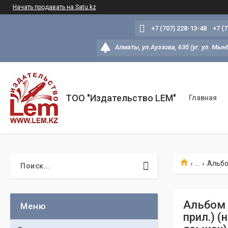
Начать продавать на Satu.kz
+7 (707) 228-13-48
+7 (
Алматы, ул.Ауэзова, 63б (уг. ул. Мын
ТОО "Издательство LEM"
Главная
...
Альбом 
прил.) 