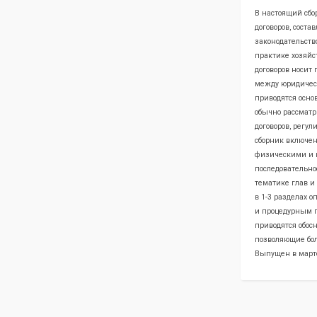
В настоящий сб
договоров, сост
законодательств
практике хозяйс
договоров носит
между юридиче
приводятся осно
обычно рассматр
договоров, регу
сборник включе
физическими и 
последовательно
тематике глав и
в 1-3 разделах 
и процедурным п
приводятся обос
позволяющие бол
Выпущен в марте