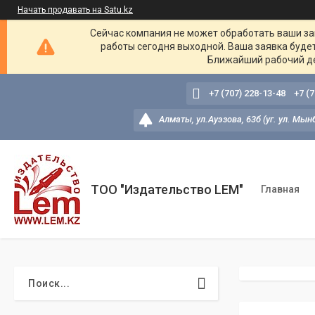
Начать продавать на Satu.kz
Сейчас компания не может обработать ваши зак
работы сегодня выходной. Ваша заявка буде
Ближайший рабочий де
+7 (707) 228-13-48
+7 (
Алматы, ул.Ауэзова, 63б (уг. ул. Мын
ТОО "Издательство LEM"
Главная