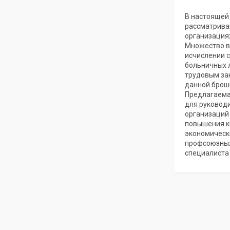
В настоящей
рассматрива
организациях
Множество во
исчислении с
больничных л
трудовым за
данной брош
Предлагаема
для руководи
организаций 
повышения к
экономически
профсоюзных
специалиста 