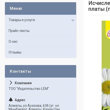
Исчисле
платы (
Товары и услуги
Прайс-листы
О нас
Отзывы
ТОО "Издательство LEM"
Алматы, ул.Ауэзова, 63б (уг. ул.
Мынбаева), Алматы, Казахстан