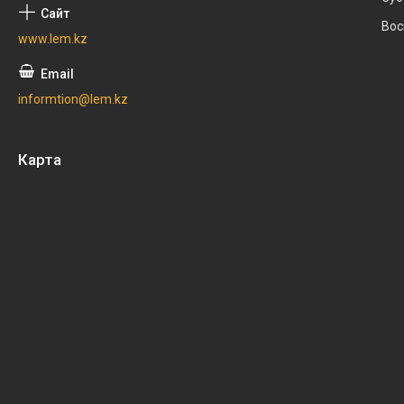
Вос
www.lem.kz
informtion@lem.kz
Карта