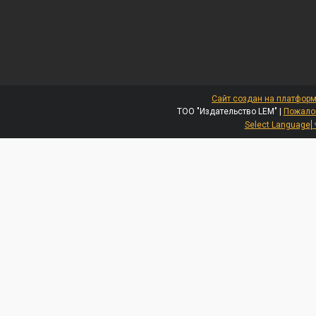
Сайт создан на платформ
ТОО "Издательство LEM" |
Пожалов
Select Language