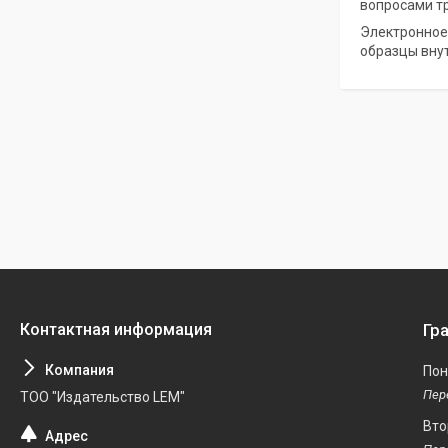
вопросами т
Электронное
образцы вну
Гр
Пон
ТОО "Издательство LEM"
Вто