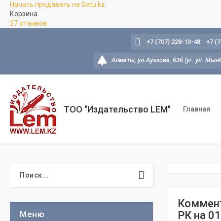
Начать продавать на Satu.kz
Корзина
27 отзывов
+7 (707) 228-13-48
+7 (
Алматы, ул.Ауэзова, 63б (уг. ул. Мын
ТОО "Издательство LEM"
Главная
Коммент
РК на 01