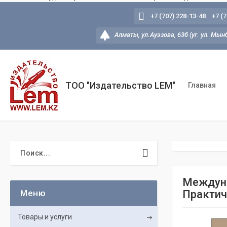
+7 (707) 228-13-48
+7 (
Алматы, ул.Ауэзова, 63б (уг. ул. Мын
ТОО "Издательство LEM"
Главная
Междуна
Практич
Товары и услуги