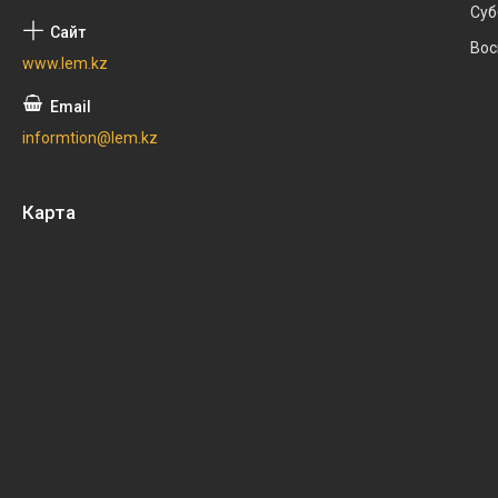
Суб
Вос
www.lem.kz
informtion@lem.kz
Карта