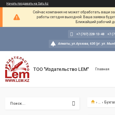
Начать продавать на Satu.kz
Сейчас компания не может обработать ваши зак
работы сегодня выходной. Ваша заявка буде
Ближайший рабочий де
+7 (707) 228-13-48
+7 (
Алматы, ул.Ауэзова, 63б (уг. ул. Мын
ТОО "Издательство LEM"
Главная
...