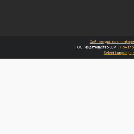
Сайт создан на платформ
ТОО "Издательство LEM" |
Пожалов
Select Language