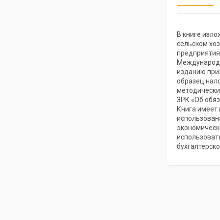
В книге изло
сельском хоз
предприятиях
Международн
изданию при
образец нало
методически
ЗРК «Об обяз
Книга имеет
использована
экономическ
использовать
бухгалтерско