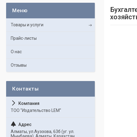
Бухгалт
хозяйств
Товары и услуги
Прайс-листы
О нас
Отзывы
ТОО "Издательство LEM"
Алматы, ул.Ауэзова, 63б (уг. ул.
Мынбаева), Алматы, Казахстан