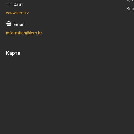
Вос
www.lem.kz
informtion@lem.kz
Карта