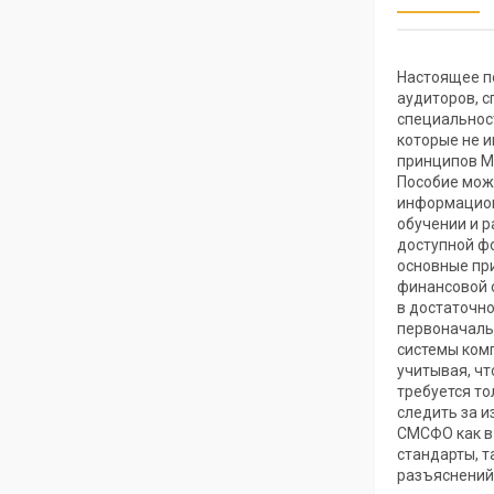
Настоящее п
аудиторов, с
специальност
которые не 
принципов М
Пособие мож
информацион
обучении и р
доступной ф
основные пр
финансовой 
в достаточн
первоначаль
системы комп
учитывая, ч
требуется то
следить за и
СМСФО как в
стандарты, т
разъяснений 