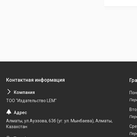
Гр
Пон
ТОО "Издательство LEM"
Вто
Алматы, ул.Ауэзова, 63б (уг. ул. Мынбаева), Алматы,
Ср
Казахстан