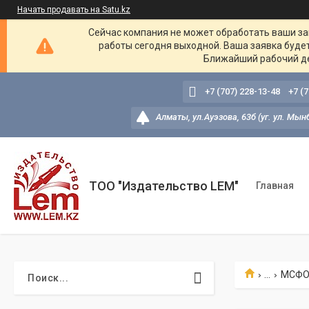
Начать продавать на Satu.kz
Сейчас компания не может обработать ваши зак
работы сегодня выходной. Ваша заявка буде
Ближайший рабочий де
+7 (707) 228-13-48
+7 (
Алматы, ул.Ауэзова, 63б (уг. ул. Мын
ТОО "Издательство LEM"
Главная
...