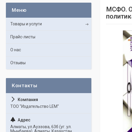
МСФО. О
политик
Товары и услуги
Прайс-листы
О нас
Отзывы
ТОО "Издательство LEM"
Алматы, ул.Ауэзова, 63б (уг. ул.
Мынбаева), Алматы, Казахстан