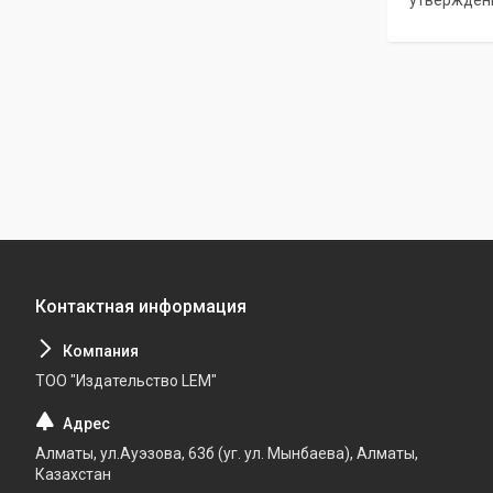
утвержденн
ТОО "Издательство LEM"
Алматы, ул.Ауэзова, 63б (уг. ул. Мынбаева), Алматы,
Казахстан