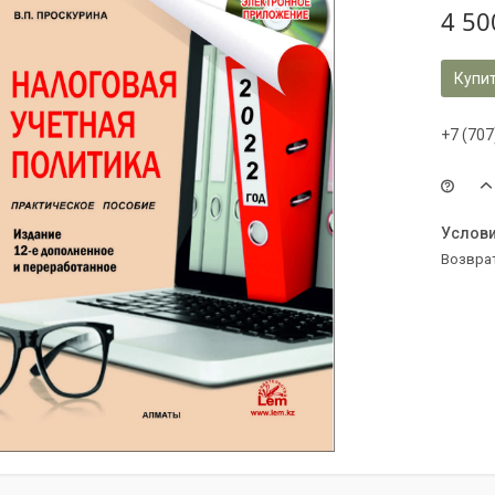
4 50
Купи
+7 (707
возвра