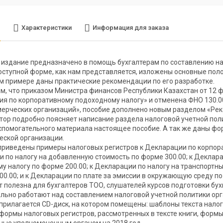
е
Характеристики
Информация для заказа
издание предназначено в помощь бухгалтерам по составлению на
доступной форме, как нам представляется, изложены основные по
м примере даны практические рекомендации по его разработке.
тем, что приказом Министра финансов Республики Казахстан от 12
я по корпоративному подоходному налогу» и отменена ФНО 130.0
ерческих организаций», пособие дополнено новым разделом «Рек
тор подробно поясняет написание раздела налоговой учетной пол
спомогательного материала настоящее пособие. А так же даны ф
ской организации.
приведены примеры налоговых регистров к Декларации по корпора
 по налогу на добавленную стоимость по форме 300.00; к Деклар
у налогу по форме 200.00; к Декларации по налогу на транспортны
00.00; и к Декларации по плате за эмиссии в окружающую среду по
т полезна для бухгалтеров ТОО, слушателей курсов подготовки бух
льно работают над составлением налоговой учетной политики орг
прилагается CD-диск, на котором помещены: шаблоны текста нало
 формы налоговых регистров, рассмотренных в тексте книги, формы