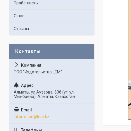
Прайс-листы
О нас
Отзывы
ТОО "Издательство LEM"
Алматы, ул.Ауэзова, 63б (уг. ул.
Мынбаева), Алматы, Казахстан
informtion@lem.kz