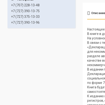
+7 (707) 228-13-48
+7 (727) 390-13-75
Описани
+7 (727) 375-13-33
+7 (727) 390-13-96
Настоящее 
В книге в 
На условно
В связи с 
«Деклараци
для некомм
разделе ав
качестве в
некоммерче
В издании 
Декларации
социальном
по форме 7
Книга буде
самостояте
К изданию 
регистров,