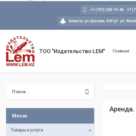
+7 (707) 228-13-48
+7 (
Алматы, ул.Ауэзова, 63б (уг. ул. Мын
ТОО "Издательство LEM"
Главная
Аренда.
Товары и услуги