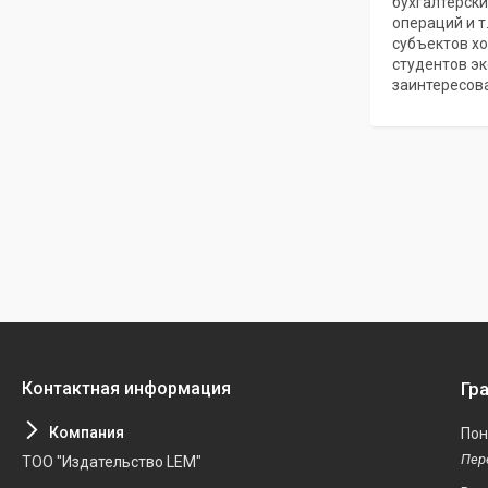
бухгалтерск
операций и т
субъектов хо
студентов эк
заинтересов
Гр
Пон
ТОО "Издательство LEM"