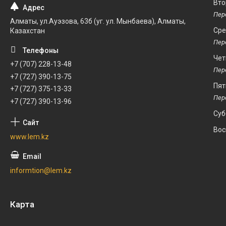
Вто
Алматы, ул.Ауэзова, 63б (уг. ул. Мынбаева), Алматы,
Ср
Казахстан
Чет
+7 (707) 228-13-48
+7 (727) 390-13-75
Пят
+7 (727) 375-13-33
+7 (727) 390-13-96
Суб
Вос
www.lem.kz
informtion@lem.kz
Карта