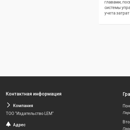
главами, по
системы упр
учета затрат
Гр
Пон
ТОО "Издательство LEM"
Вто