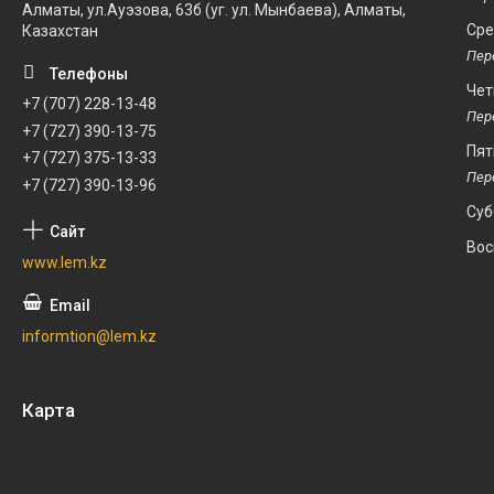
Алматы, ул.Ауэзова, 63б (уг. ул. Мынбаева), Алматы,
Ср
Казахстан
Чет
+7 (707) 228-13-48
+7 (727) 390-13-75
Пят
+7 (727) 375-13-33
+7 (727) 390-13-96
Суб
Вос
www.lem.kz
informtion@lem.kz
Карта