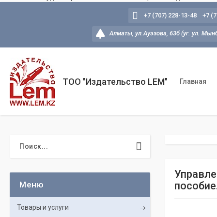
+7 (707) 228-13-48
+7 (
Алматы, ул.Ауэзова, 63б (уг. ул. Мын
ТОО "Издательство LEM"
Главная
Управле
пособие
Товары и услуги