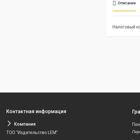
Описание
Налоговый ко
Гр
Пон
ТОО "Издательство LEM"