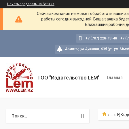
Начать продавать на Satu.kz
Сейчас компания не может обработать ваши зак
работы сегодня выходной. Ваша заявка буде
Ближайший рабочий де
+7 (707) 228-13-48
+7 (
Алматы, ул.Ауэзова, 63б (уг. ул. Мын
ТОО "Издательство LEM"
Главная
...