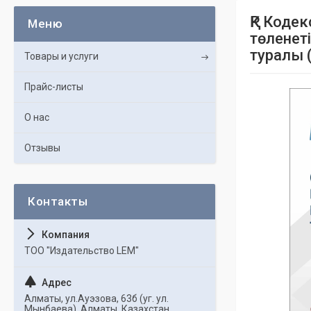
ҚР Коде
төленет
туралы 
Товары и услуги
Прайс-листы
О нас
Отзывы
ТОО "Издательство LEM"
Алматы, ул.Ауэзова, 63б (уг. ул.
Мынбаева), Алматы, Казахстан