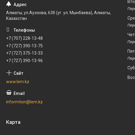
Вто
Алматы, ул.Ауэзова, 63б (уг. ул. Мынбаева), Алматы,
Ср
Казахстан
Чет
+7 (707) 228-13-48
+7 (727) 390-13-75
Пят
+7 (727) 375-13-33
+7 (727) 390-13-96
Суб
Вос
www.lem.kz
informtion@lem.kz
Карта