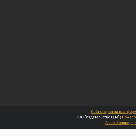
Сайт создан на платформ
ТОО "Издательство LEM" |
Пожалов
Select Language