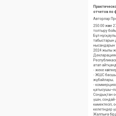
Практическо
отчетов по ф
Авторлар Про
250.00 және 
толтыру бой
Бұл нұсқаул
табыстарын д
нысандарын 
2024 жылы же
Декларациян
Республикас
атап айтқанд
- жеке кәсіп
- ЖШС басшы
жұбайлары;
- коммерция
қатысушы¬ла
Сондықтан о
үшін, сондай
көмектесіп, 
келетіндер ү
Жалпыға бір