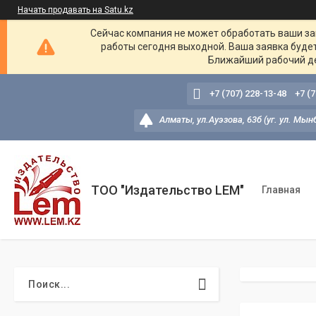
Начать продавать на Satu.kz
Сейчас компания не может обработать ваши зак
работы сегодня выходной. Ваша заявка буде
Ближайший рабочий де
+7 (707) 228-13-48
+7 (
Алматы, ул.Ауэзова, 63б (уг. ул. Мын
ТОО "Издательство LEM"
Главная