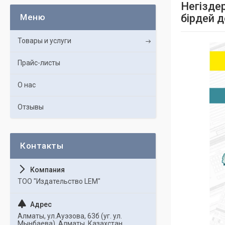
Негізде
бірдей 
Товары и услуги
Прайс-листы
О нас
Отзывы
ТОО "Издательство LEM"
Алматы, ул.Ауэзова, 63б (уг. ул.
Мынбаева), Алматы, Казахстан