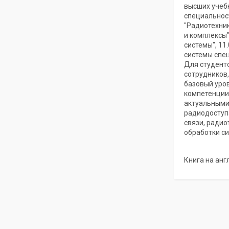
высших учеб
специальност
"Радиотехни
и комплексы"
системы", 11
системы спец
Для студенто
сотрудников,
базовый уро
компетенции
актуальными
радиодоступ
связи, радио
обработки си
Книга на анг