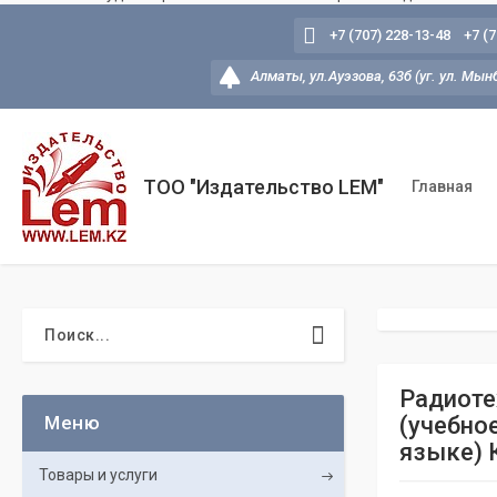
+7 (707) 228-13-48
+7 (
Алматы, ул.Ауэзова, 63б (уг. ул. Мын
ТОО "Издательство LEM"
Главная
Радиотех
(учебно
языке) 
Товары и услуги