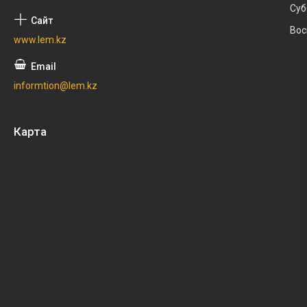
Суб
Вос
www.lem.kz
informtion@lem.kz
Карта