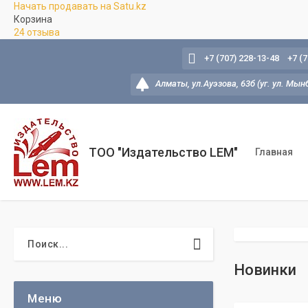
Начать продавать на Satu.kz
Корзина
24 отзыва
+7 (707) 228-13-48
+7 (
Алматы, ул.Ауэзова, 63б (уг. ул. Мын
ТОО "Издательство LEM"
Главная
Новинки