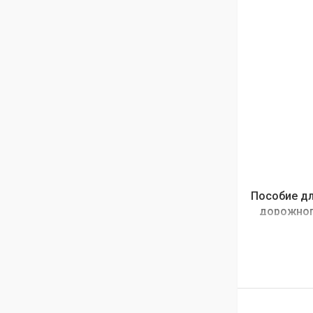
Пособие дл
дорожного