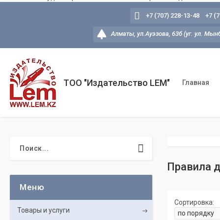
+7 (707) 228-13-48
+7 (
Алматы, ул.Ауэзова, 63б (уг. ул. Мын
ТОО "Издательство LEM"
Главная
Правила 
Товары и услуги